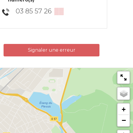
03 85 57 26
▒▒
Signaler une erreur
+
−