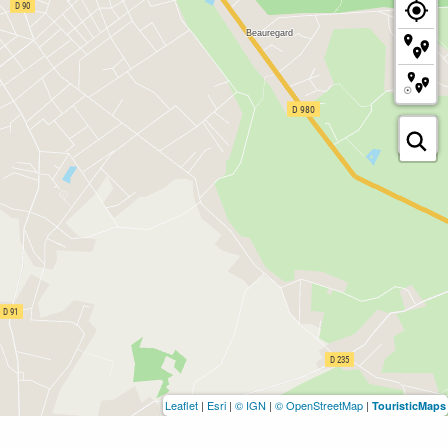
Leaflet
|
Esri
|
© IGN
|
© OpenStreetMap
|
TouristicMaps