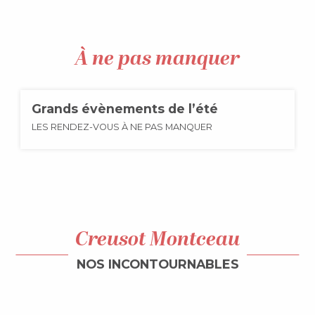
À ne pas manquer
Grands évènements de l’été
LES RENDEZ-VOUS À NE PAS MANQUER
Creusot Montceau
NOS INCONTOURNABLES
Manufacture Perrin, temple de la
chaussette Made in France