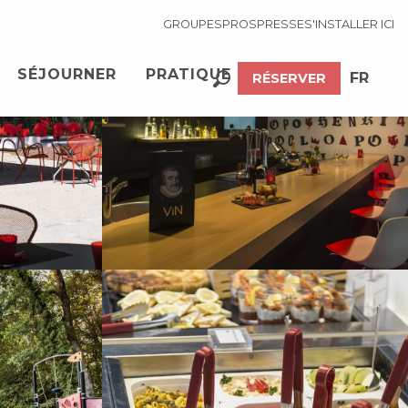
GROUPES
PROS
PRESSE
S'INSTALLER ICI
Voir les photos (8)
SÉJOURNER
PRATIQUE
FR
RÉSERVER
Recherche
EN