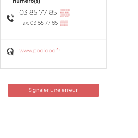
numéro(s)
03 85 77 85
▒▒
▒▒
Fax: 03 85 77 85
www.poolopo.fr
Signaler une erreur