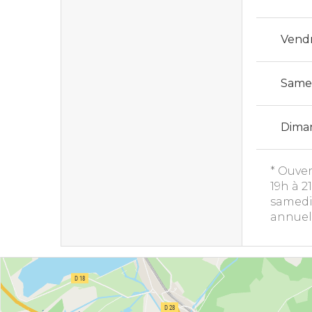
Vend
Same
Dima
* Ouver
19h à 2
samedi
annuell