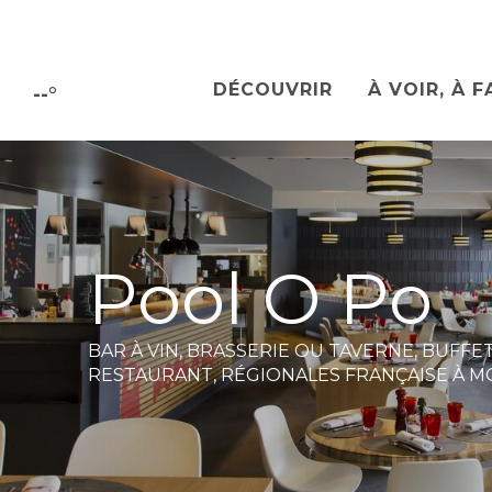
Aller
au
contenu
DÉCOUVRIR
À VOIR, À F
principal
--°
Pool O Po
BAR À VIN,
BRASSERIE OU TAVERNE,
BUFFET
RESTAURANT,
RÉGIONALES FRANÇAISE
À M