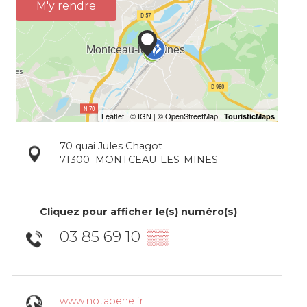
M'y rendre
70 quai Jules Chagot
71300
MONTCEAU-LES-MINES
Cliquez pour afficher le(s) numéro(s)
03 85 69 10
▒▒
www.notabene.fr