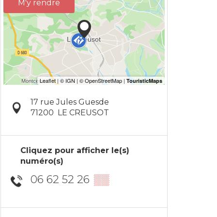
M'y rendre
17 rue Jules Guesde
71200
LE CREUSOT
Cliquez pour afficher le(s)
numéro(s)
06 62 52 26
▒▒