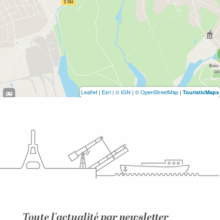
Leaflet
|
Esri
|
© IGN
|
© OpenStreetMap
|
TouristicMaps
Toute l'actualité par newsletter