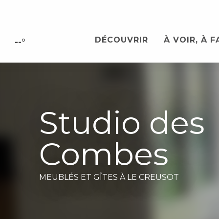
Aller
au
contenu
DÉCOUVRIR
À VOIR, À F
principal
--°
Studio des
Combes
MEUBLÉS ET GÎTES
À LE CREUSOT