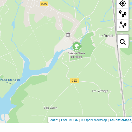
Leaflet
|
Esri
|
© IGN
|
© OpenStreetMap
|
TouristicMaps