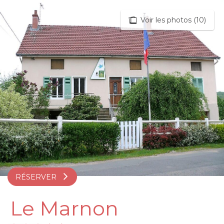
Aller
au
Voir les photos (10)
contenu
principal
RÉSERVER
Le Marnon