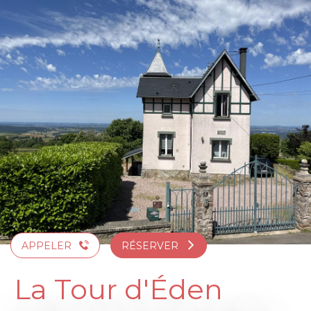
Aller
au
contenu
principal
APPELER
RÉSERVER
La Tour d'Éden