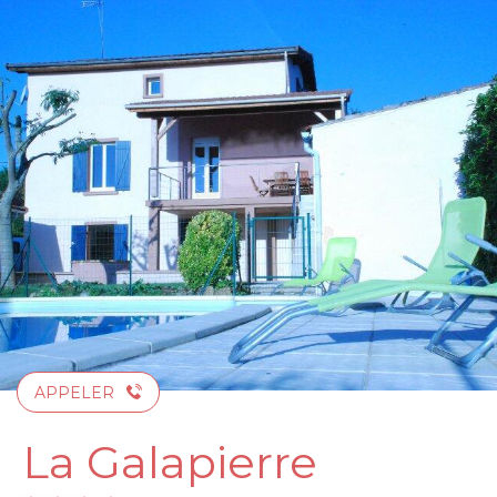
Aller
au
contenu
principal
APPELER
La Galapierre