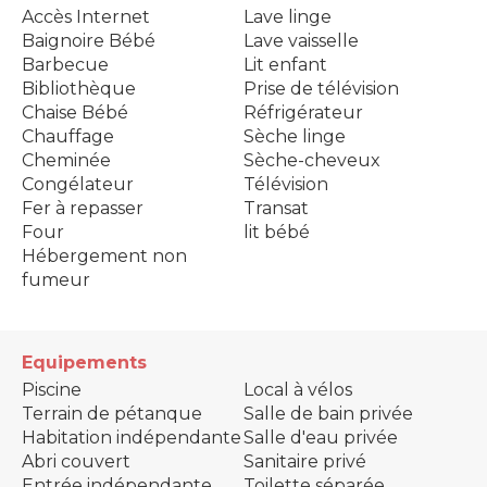
Accès Internet
Lave linge
Baignoire Bébé
Lave vaisselle
Barbecue
Lit enfant
Bibliothèque
Prise de télévision
Chaise Bébé
Réfrigérateur
Chauffage
Sèche linge
Cheminée
Sèche-cheveux
Congélateur
Télévision
Fer à repasser
Transat
Four
lit bébé
Hébergement non
fumeur
Equipements
Piscine
Local à vélos
Terrain de pétanque
Salle de bain privée
Habitation indépendante
Salle d'eau privée
Abri couvert
Sanitaire privé
Entrée indépendante
Toilette séparée