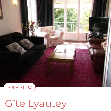
Aller
au
contenu
principal
APPELER
Gîte Lyautey