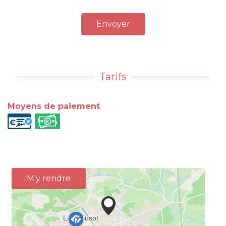
Envoyer
Tarifs
Moyens de paiement
M'y rendre