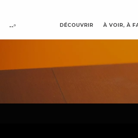
Aller
au
contenu
DÉCOUVRIR
À VOIR, À F
principal
--°