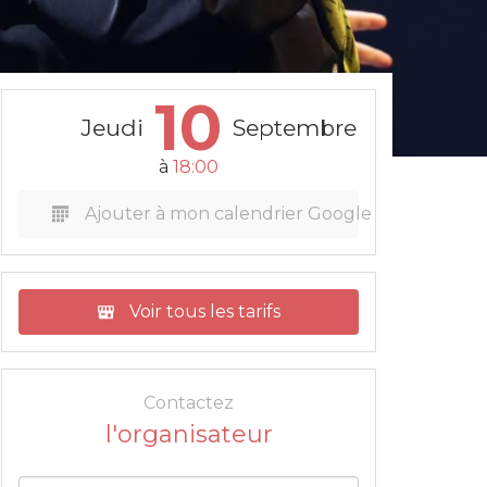
10
Jeudi
Septembre
à
18:00
Ajouter à mon calendrier Google
Voir tous les tarifs
Contactez
l'organisateur