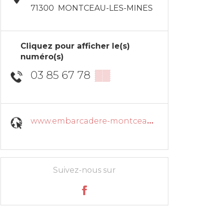
71300
MONTCEAU-LES-MINES
Cliquez pour afficher le(s)
numéro(s)
03 85 67 78
▒▒
www.embarcadere-montceau.fr
Suivez-nous sur