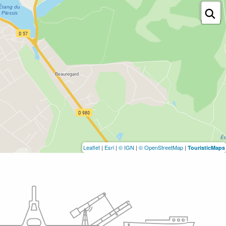
Leaflet
|
Esri
|
© IGN
|
© OpenStreetMap
|
TouristicMaps