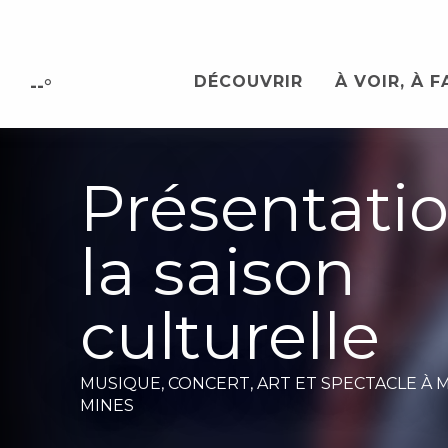
Aller
au
contenu
DÉCOUVRIR
À VOIR, À F
principal
--°
Présentati
la saison
culturelle
MUSIQUE,
CONCERT,
ART ET SPECTACLE
À 
MINES