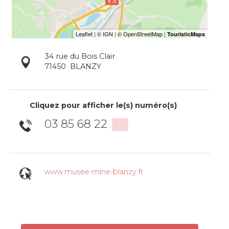
34 rue du Bois Clair
71450
BLANZY
Cliquez pour afficher le(s) numéro(s)
03 85 68 22
▒▒
www.musee-mine-blanzy.fr