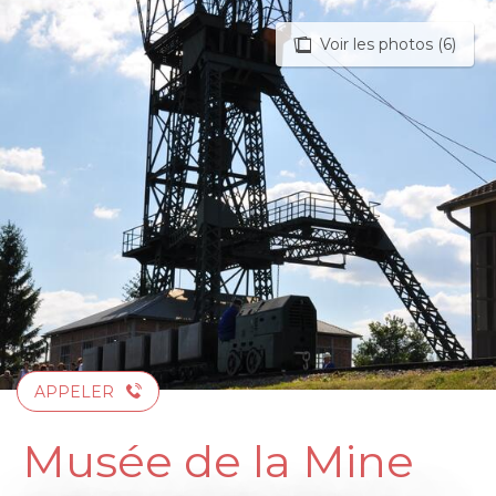
Aller
au
Voir les photos (6)
contenu
principal
APPELER
Musée de la Mine