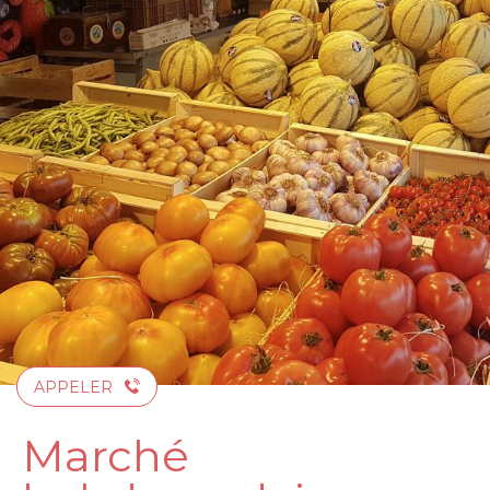
Aller
au
contenu
principal
APPELER
Marché