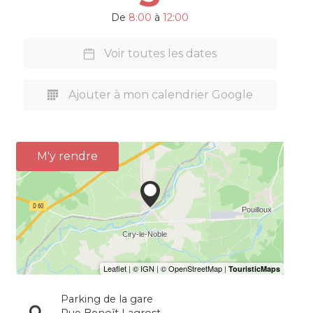
De
8:00
à
12:00
Voir toutes les dates
Ajouter à mon calendrier Google
M'y rendre
Parking de la gare
Rue Benoît Lagrost