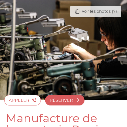
Aller
au
Voir les photos (7)
contenu
principal
APPELER
RÉSERVER
Manufacture de