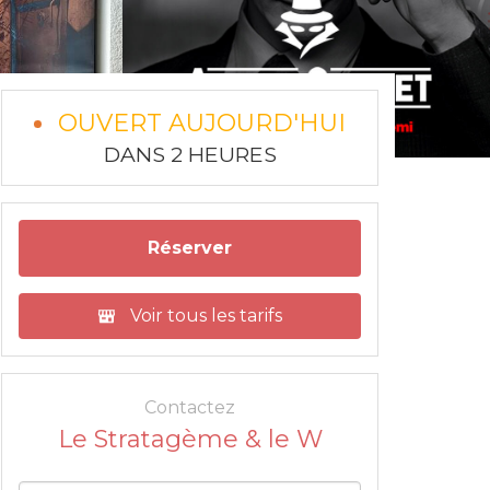
OUVERT AUJOURD'HUI
DANS 2 HEURES
Réserver
Voir tous les tarifs
Contactez
Le Stratagème & le W