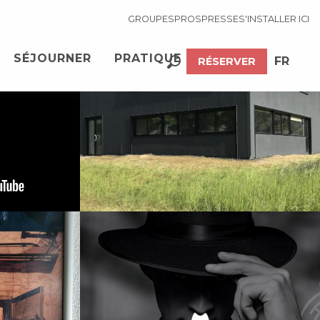
GROUPES
PROS
PRESSE
S'INSTALLER ICI
Voir les photos (5)
SÉJOURNER
PRATIQUE
FR
RÉSERVER
Recherche
EN