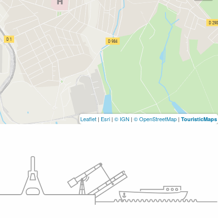
Leaflet
|
Esri
|
© IGN
|
© OpenStreetMap
|
TouristicMaps