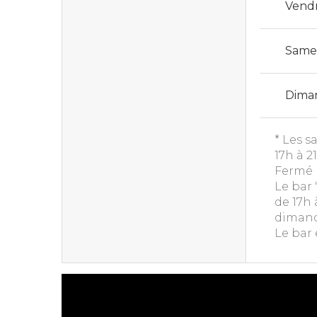
Vend
Same
Dima
* Les s
17h à 2
Fermé l
Le bar 
de 17h 
dimanc
Le bar 