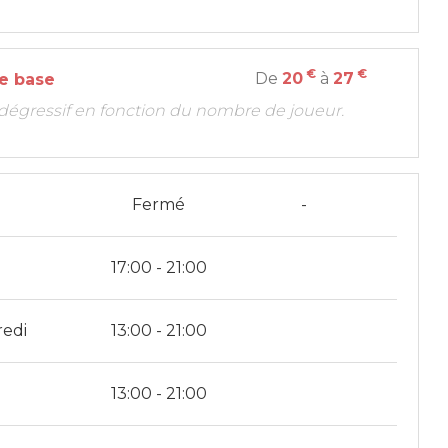
€
€
De
20
à
27
de base
if dégressif en fonction du nombre de joueur.
i
Fermé
-
i
17:00 - 21:00
redi
13:00 - 21:00
13:00 - 21:00