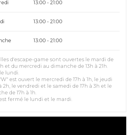
redi
13:00 - 21:00
di
13:00 - 21:00
nche
13:00 - 21:00
alles d'escape-game sont ouvertes le mardi de
1h et du mercredi au dimanche de 13h à 21h.
e lundi.
"W" est ouvert le mercredi de 17h à 1h, le jeudi
à 2h, le vendredi et le samedi de 17h à 3h et le
he de 17h à 1h.
est fermé le lundi et le mardi.