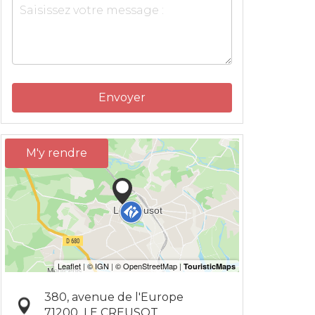
Envoyer
M'y rendre
380, avenue de l'Europe
71200
LE CREUSOT