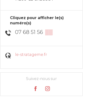
Cliquez pour afficher le(s)
numéro(s)
07 68 51 56
▒▒
le-stratageme.fr
Suivez-nous sur