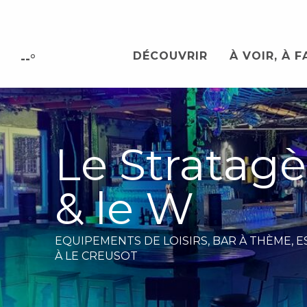
Aller
au
contenu
DÉCOUVRIR
À VOIR, À F
principal
--°
Le Stratag
& le W
EQUIPEMENTS DE LOISIRS,
BAR À THÈME,
E
À LE CREUSOT