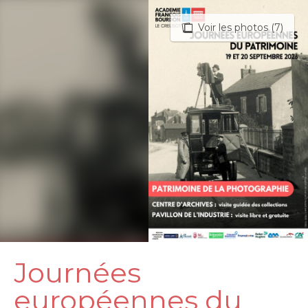
Aller
au
Voir les photos (7)
contenu
principal
Journées
européennes du