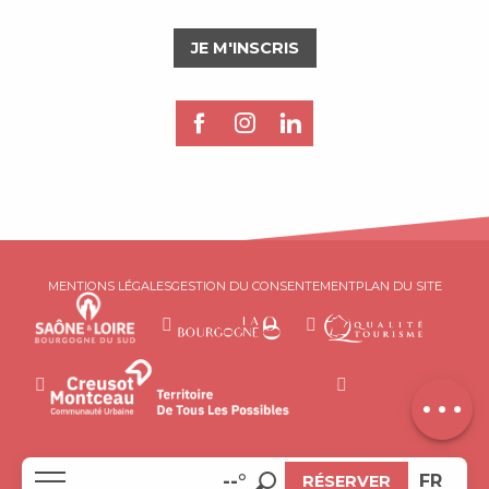
JE M'INSCRIS
MENTIONS LÉGALES
GESTION DU CONSENTEMENT
PLAN DU SITE
Description
Contacter
par email
EN
--°
FR
RÉSERVER