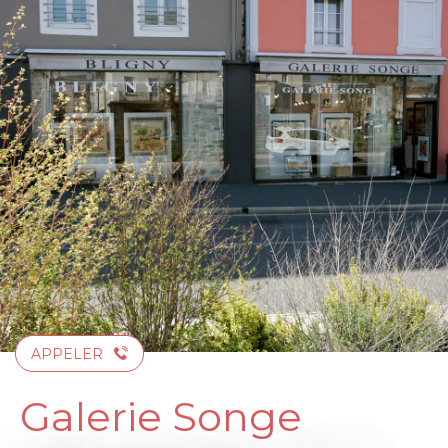
Aller
au
contenu
principal
APPELER
Galerie Songe