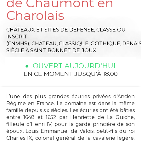
de Chaumont en
Charolais
CHÂTEAUX ET SITES DE DÉFENSE,
CLASSÉ OU
INSCRIT
(CNMHS),
CHÂTEAU,
CLASSIQUE,
GOTHIQUE,
RENAI
SIÈCLE
À SAINT-BONNET-DE-JOUX
OUVERT AUJOURD'HUI
EN CE MOMENT JUSQU'À 18:00
L’une des plus grandes écuries privées d'Ancien
Régime en France. Le domaine est dans la même
famille depuis six siècles. Les écuries ont été bâties
entre 1648 et 1652 par Henriette de La Guiche,
filleule d’Henri IV, pour la garde princière de son
époux, Louis Emmanuel de Valois, petit-fils du roi
Charles IX, colonel général de la cavalerie légère.