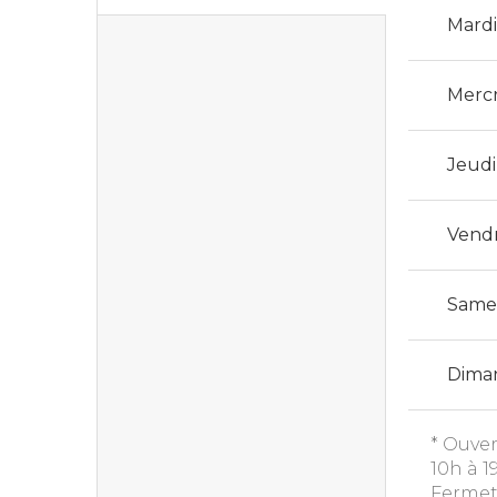
Mard
Merc
Jeudi
Vend
Same
Dima
* Ouver
10h à 19
Fermetu