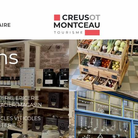
AIRE
ns
CERIE,
EPICERIE
ACIER,
MAGASIN
S
CLES VITICOLES
ETERIE