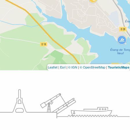
Leaflet
|
Esri
|
© IGN
|
© OpenStreetMap
|
TouristicMaps