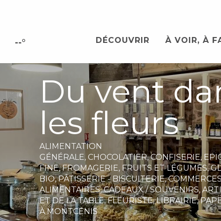
Aller
au
contenu
DÉCOUVRIR
À VOIR, À F
principal
--°
Du vent da
les fleurs
ALIMENTATION
GÉNÉRALE,
CHOCOLATIER,
CONFISERIE,
EPI
FINE,
FROMAGERIE,
FRUITS ET LÉGUMES,
GL
BIO,
PÂTISSERIE - BISCUITERIE,
COMMERCE
ALIMENTAIRES,
CADEAUX / SOUVENIRS,
ARTI
ET DE LA TABLE,
FLEURISTE,
LIBRAIRIE,
PAP
À MONTCENIS