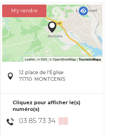
M'y rendre
12 place de l'Église
71710
MONTCENIS
Cliquez pour afficher le(s)
numéro(s)
03 85 73 34
▒▒