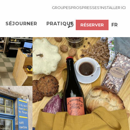
GROUPES
PROS
PRESSE
S'INSTALLER ICI
Voir les photos (4)
SÉJOURNER
PRATIQUE
FR
RÉSERVER
Recherche
EN