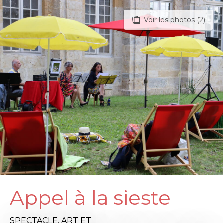
Aller
au
Voir les photos (2)
contenu
principal
Appel à la sieste
SPECTACLE,
ART ET