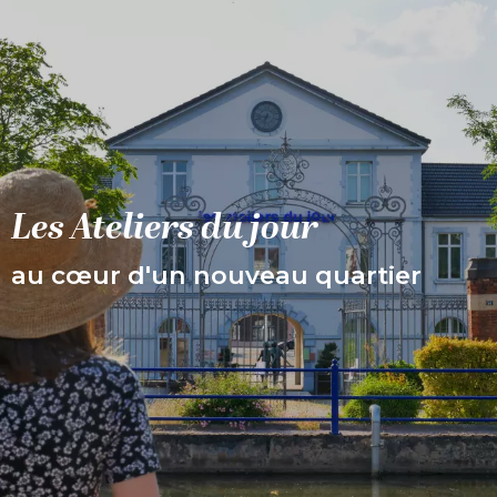
Aller
au
contenu
principal
Les Ateliers du jour
au cœur d'un nouveau quartier