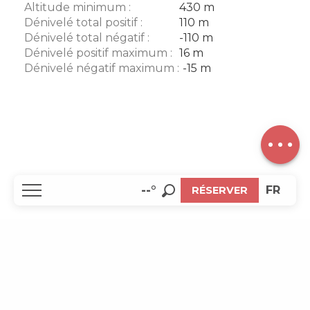
Altitude minimum :
430 m
Dénivelé total positif :
110 m
Dénivelé total négatif :
-110 m
Dénivelé positif maximum :
16 m
Description
Dénivelé négatif maximum :
-15 m
Télécharger
Points
d'intérêt
Dénivelé
EN
--°
FR
RÉSERVER
Recherche
Accueil
Découvrir