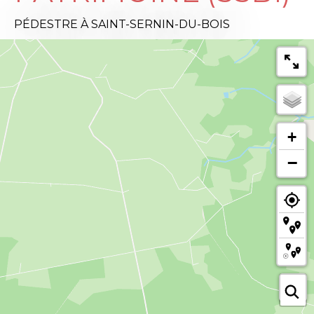
PÉDESTRE
À SAINT-SERNIN-DU-BOIS
+
−