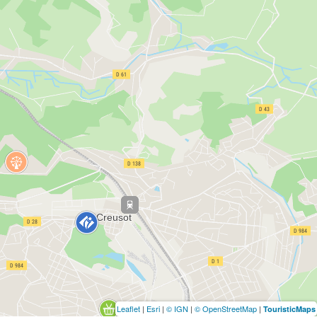
Leaflet
|
Esri
|
© IGN
|
© OpenStreetMap
|
TouristicMaps