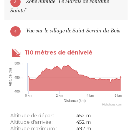
Zone humide "Le Marais de Fontaine
3
Sainte"
Vue sur le village de Saint-Sernin-du-Bois
4
110 mètres de dénivelé
500 m
Altitude (m)
450 m
400 m
0 km
2 km
4 km
6 km
Distance (km)
Highcharts.com
Altitude de départ :
452 m
Altitude d'arrivée :
452 m
Altitude maximum :
492 m