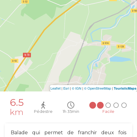
Leaflet
|
Esri
|
© IGN
|
© OpenStreetMap
|
TouristicMaps
6.5
km
Pédestre
1h 35min
Facile
Balade qui permet de franchir deux fois