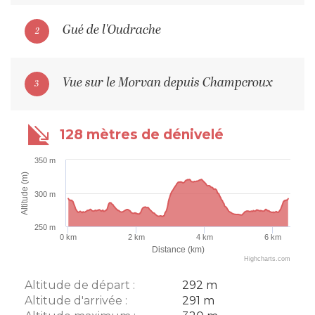
Gué de l'Oudrache
2
Vue sur le Morvan depuis Champcroux
3
128 mètres de dénivelé
350 m
Altitude (m)
300 m
250 m
0 km
2 km
4 km
6 km
Distance (km)
Highcharts.com
Altitude de départ :
292 m
Altitude d'arrivée :
291 m